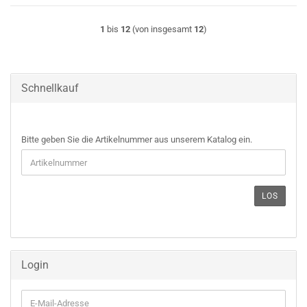
1
bis
12
(von insgesamt
12
)
Schnellkauf
BITTE
Bitte geben Sie die Artikelnummer aus unserem Katalog ein.
GEBEN
SIE
DIE
ARTIKELNUMMER
LOS
AUS
UNSEREM
KATALOG
EIN.
Login
E-