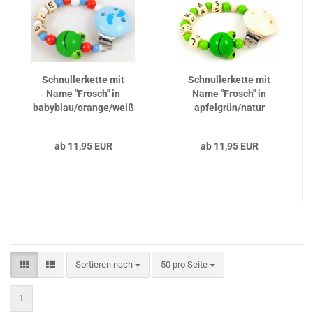
Schnullerkette mit
Schnullerkette mit
Name "Frosch" in
Name "Frosch" in
babyblau/orange/weiß
apfelgrün/natur
ab 11,95 EUR
ab 11,95 EUR
Sortieren nach
pro Seite
Sortieren nach
50 pro Seite
1