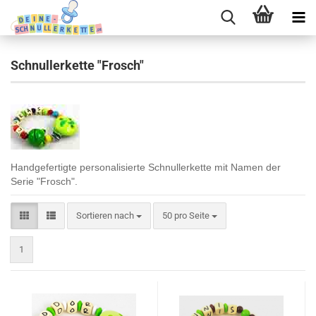
Schnullerkette "Frosch"
Handgefertigte personalisierte Schnullerkette mit Namen der
Serie "Frosch".
Sortieren nach
pro Seite
Sortieren nach
50 pro Seite
1