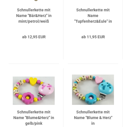
Schnullerkette mit
Schnullerkette mit
Name "Bär&Herz" in
Name
mint/petrol/weiß
"Tupfenherz&Eule" in
apfelgrün/pink
ab 12,95 EUR
ab 11,95 EUR
Schnullerkette mit
Schnullerkette mit
Name "Blume&Herz" in
Name "Blume & Herz"
gelb/pink
in