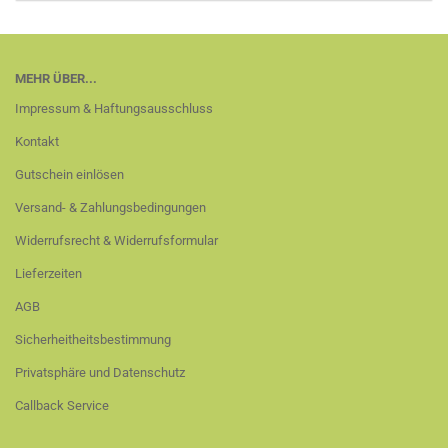
MEHR ÜBER...
Impressum & Haftungsausschluss
Kontakt
Gutschein einlösen
Versand- & Zahlungsbedingungen
Widerrufsrecht & Widerrufsformular
Lieferzeiten
AGB
Sicherheitheitsbestimmung
Privatsphäre und Datenschutz
Callback Service