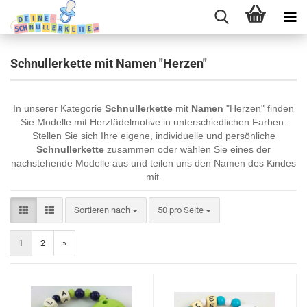
Schnullerkette mit Namen "Herzen"
In unserer Kategorie
Schnullerkette
mit
Namen
"Herzen" finden
Sie Modelle mit Herzfädelmotive in unterschiedlichen Farben.
Stellen Sie sich Ihre eigene, individuelle und persönliche
Schnullerkette
zusammen oder wählen Sie eines der
nachstehende Modelle aus und teilen uns den Namen des Kindes
mit.
Sortieren nach
pro Seite
Sortieren nach
50 pro Seite
1
2
»