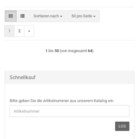
Sortieren nach
pro Seite
Sortieren nach
50 pro Seite
1
2
»
1
bis
50
(von insgesamt
64
)
Schnellkauf
BITTE
Bitte geben Sie die Artikelnummer aus unserem Katalog ein.
GEBEN
SIE
DIE
ARTIKELNUMMER
LOS
AUS
UNSEREM