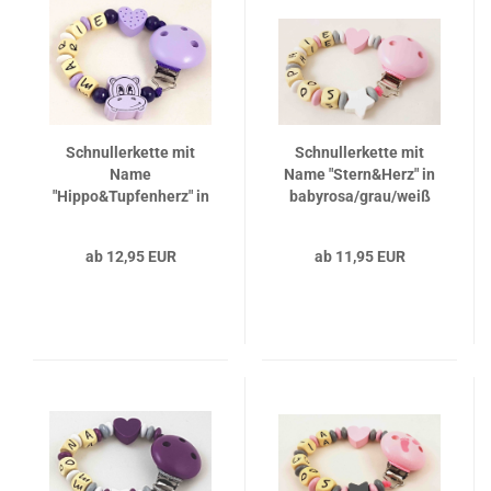
Schnullerkette mit
Schnullerkette mit
Name
Name "Stern&Herz" in
"Hippo&Tupfenherz" in
babyrosa/grau/weiß
flieder/lila/weiß
ab 12,95 EUR
ab 11,95 EUR