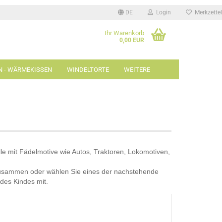
DE
Login
Merkzettel
Ihr Warenkorb
0,00 EUR
N - WÄRMEKISSEN
WINDELTORTE
WEITERE
Schönes und Nützliches
anzeigen
Hand- und Fußabdruckset
Bilderrahmen
le mit Fädelmotive wie Autos, Traktoren, Lokomotiven,
Holzbuchstaben für Wand &
Tür
usammen oder wählen Sie eines der nachstehende
Spielsachen für unsere
des Kindes mit.
Kleinsten
Buchstabenzug von A - Z
Eintragsalben-Fotoalben
Taufe / Patenkind / Enkelkind