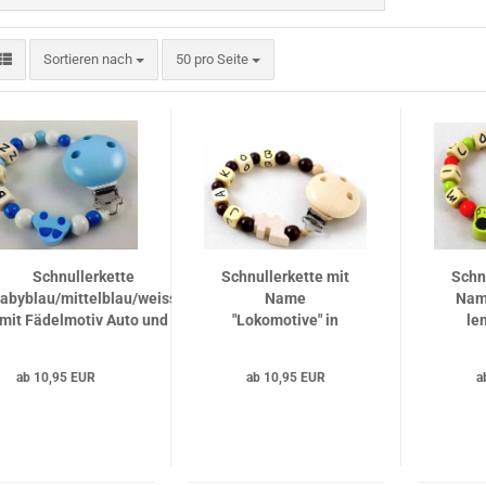
Sortieren nach
pro Seite
Sortieren nach
50 pro Seite
Schnullerkette
Schnullerkette mit
Schn
abyblau/mittelblau/weiss
Name
Name
mit Fädelmotiv Auto und
"Lokomotive" in
le
Clip babyblau
braun/natur
ab 10,95 EUR
ab 10,95 EUR
a