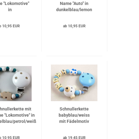
 "Lokomotive"
Name "Auto" in
in
dunkelblau/lemon
blau/mittelblau
b 10,95 EUR
ab 10,95 EUR
hnullerkette mit
Schnullerkette
e "Lokomotive" in
babyblau/weiss
elblau/petrol/weiß
mit Fädelmotiv
Bär und Auto
weiss/blau und
b 10,95 EUR
ab 19,45 EUR