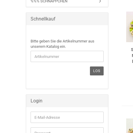
%%% SCHNÄPPCHEN
Schnellkauf
BITTE
Bitte geben Sie die Artikelnummer aus
GEBEN
unserem Katalog ein.
S
SIE
DIE
ARTIKELNUMMER
AUS
LOS
UNSEREM
KATALOG
EIN.
Login
E-
Mail-
Adresse
Passwort