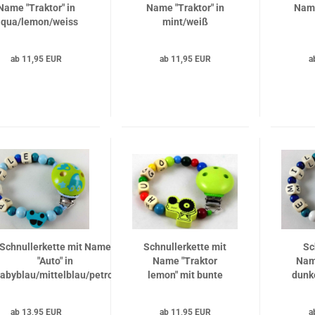
Name "Traktor" in
Name "Traktor" in
Name
qua/lemon/weiss
mint/weiß
baby
ab 11,95 EUR
ab 11,95 EUR
a
Schnullerkette mit Name
Schnullerkette mit
Sc
"Auto" in
Name "Traktor
Nam
abyblau/mittelblau/petrol
lemon" mit bunte
dunk
und Motivclip Auto HABA
Perlen
ab 13,95 EUR
ab 11,95 EUR
a