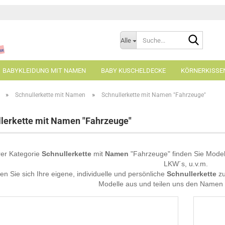
Suche...
Alle
BABYKLEIDUNG MIT NAMEN
BABY KUSCHELDECKE
KÖRNERKISSE
»
»
Schnullerkette mit Namen
Schnullerkette mit Namen "Fahrzeuge"
Schnullerkette "Auto"
lerkette mit Namen "Fahrzeuge"
"
Schnullerkette "Lokomotive"
Schnullerkette "Traktor"
rer Kategorie
Schnullerkette
mit
Namen
"Fahrzeuge" finden Sie Model
LKW´s, u.v.m.
len Sie sich Ihre eigene, individuelle und persönliche
Schnullerkette
z
Modelle aus und teilen uns den Namen 