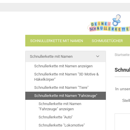
SCHNULLERKETTE MIT NAMEN
SCHMUSETÜCHER
Startseite
Schnullerkette mit Namen
Schnullerkette mit Namen anzeigen
Schnullerkette "Bär"
Schnul
Schnullerkette mit Namen "3D Motive &
Schnullerkette "Bulldogge
Häkelkörper"
Schnullerkette "Eule"
Schnullerkette mit Namen "Tiere"
In unse
Schnullerkette "Igel"
Schnullerkette mit Namen "Fahrzeuge"
Schnullerkette "Koala"
Stel
Schnullerkette "Panda"
Schnullerkette mit Namen
"Fahrzeuge" anzeigen
Schnullerkette "Frosch"
Schnullerkette "Auto"
Schnullerkette "Hippo"
Schnullerkette "Fuchs"
Schnullerkette "Lokomotive"