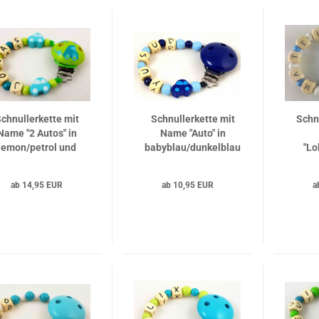
chnullerkette mit
Schnullerkette mit
Schn
Name "2 Autos" in
Name "Auto" in
lemon/petrol und
babyblau/dunkelblau
"Lo
Motivclip Auto
ba
HABA
ab 14,95 EUR
ab 10,95 EUR
a