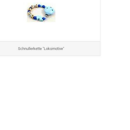
Schlummerlicht/Nachtlicht
Bücher
Babynagelscheren
Kinderbestecke
Spieluhr
Uhren
Milchzahndose
Schnullerkette "Lokomotive"
Bastelzubehör anzeigen
Schnullerketten Clip mit
bedrucktem Motiv